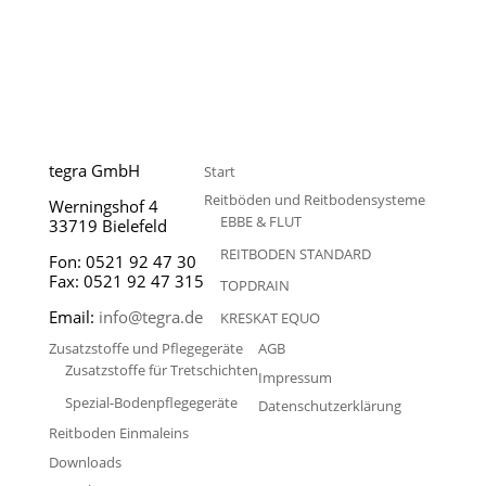
tegra GmbH
Start
Reitböden und Reitbodensysteme
Werningshof 4
EBBE & FLUT
33719 Bielefeld
REITBODEN STANDARD
Fon: 0521 92 47 30
Fax: 0521 92 47 315
TOPDRAIN
Email:
info@tegra.de
KRESKAT EQUO
Zusatzstoffe und Pflegegeräte
AGB
Zusatzstoffe für Tretschichten
Impressum
Spezial-Bodenpflegegeräte
Datenschutzerklärung
Reitboden Einmaleins
Downloads